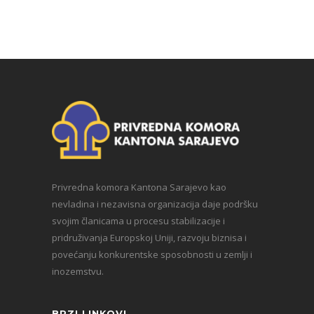
Privredna komora Kantona Sarajevo kao
nevladina i nezavisna organizacija daje podršku
svojim članicama u procesu stabilizacije i
pridruživanja Europskoj Uniji, razvoju biznisa i
povećanju konkurentske sposobnosti u zemlji i
inozemstvu.
BRZI LINKOVI