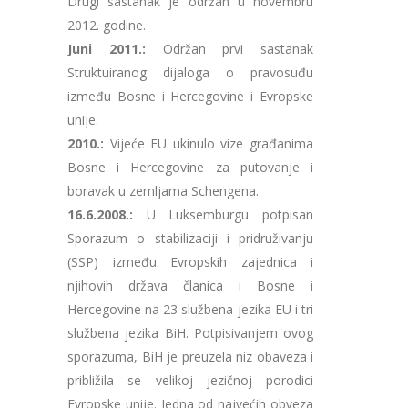
Drugi sastanak je održan u novembru
2012. godine.
Juni 2011.:
Održan prvi sastanak
Struktuiranog dijaloga o pravosuđu
između Bosne i Hercegovine i Evropske
unije.
2010.:
Vijeće EU ukinulo vize građanima
Bosne i Hercegovine za putovanje i
boravak u zemljama Schengena.
16.6.2008.:
U Luksemburgu potpisan
Sporazum o stabilizaciji i pridruživanju
(SSP) između Evropskih zajednica i
njihovih država članica i Bosne i
Hercegovine na 23 službena jezika EU i tri
službena jezika BiH. Potpisivanjem ovog
sporazuma, BiH je preuzela niz obaveza i
približila se velikoj jezičnoj porodici
Evropske unije. Jedna od najvećih obveza