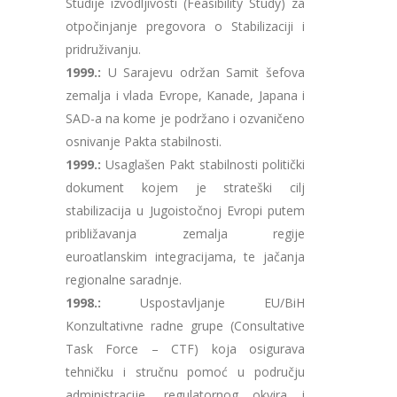
Studije izvodljivosti (Feasibility Study) za
otpočinjanje pregovora o Stabilizaciji i
pridruživanju.
1999.:
U Sarajevu održan Samit šefova
zemalja i vlada Evrope, Kanade, Japana i
SAD-a na kome je podržano i ozvaničeno
osnivanje Pakta stabilnosti.
1999.:
Usaglašen Pakt stabilnosti politički
dokument kojem je strateški cilj
stabilizacija u Jugoistočnoj Evropi putem
približavanja zemalja regije
euroatlanskim integracijama, te jačanja
regionalne saradnje.
1998.:
Uspostavljanje EU/BiH
Konzultativne radne grupe (Consultative
Task Force – CTF) koja osigurava
tehničku i stručnu pomoć u području
administracije, regulatornog okvira i