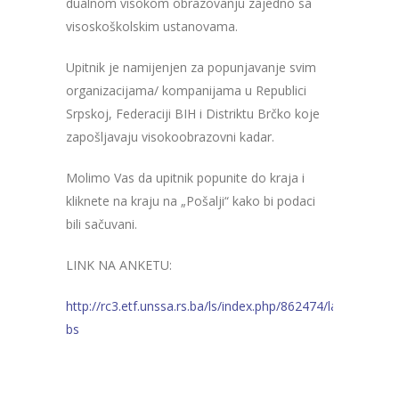
dualnom visokom obrazovanju zajedno sa
visoskoškolskim ustanovama.
Upitnik je namijenjen za popunjavanje svim
organizacijama/ kompanijama u Republici
Srpskoj, Federaciji BIH i Distriktu Brčko koje
zapošljavaju visokoobrazovni kadar.
Molimo Vas da upitnik popunite do kraja i
kliknete na kraju na „Pošalji“ kako bi podaci
bili sačuvani.
LINK NA ANKETU:
http://rc3.etf.unssa.rs.ba/ls/index.php/862474/lang-
bs