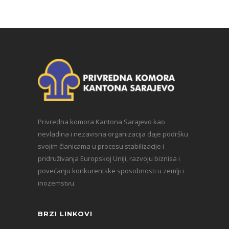
Privredna komora Kantona Sarajevo kao
nevladina i nezavisna organizacija daje podršku
svojim članicama u procesu stabilizacije i
pridruživanja Europskoj Uniji, razvoju biznisa i
povećanju konkurentske sposobnosti u zemlji i
inozemstvu.
BRZI LINKOVI